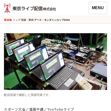
MENU
現在地
トップ
›
実績・事例
›
アース・モンダミンカップ2020
配信現場で撮影した実績写真です。
スポーツ大会／遠隔中継／YouTubeライブ